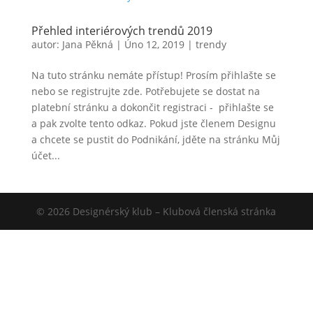
Přehled interiérových trendů 2019
autor:
Jana Pěkná
|
Úno 12, 2019
|
trendy
Na tuto stránku nemáte přístup! Prosím přihlašte se
nebo se registrujte zde. Potřebujete se dostat na
platební stránku a dokončit registraci - přihlašte se
a pak zvolte tento odkaz. Pokud jste členem Designu
a chcete se pustit do Podnikání, jděte na stránku Můj
účet...
© 2026 Designérský klub – Klubová členská stránka