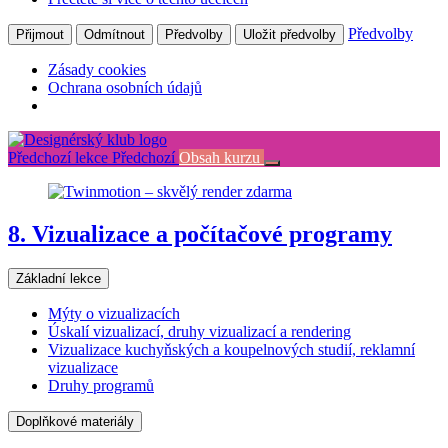
Předvolby
Přijmout
Odmítnout
Předvolby
Uložit předvolby
Zásady cookies
Ochrana osobních údajů
Return
to
Předchozí lekce
Předchozí
Obsah kurzu
kurz:
8.
Vizualizace
a
8. Vizualizace a počítačové programy
počítačové
programy
Základní lekce
Mýty o vizualizacích
Úskalí vizualizací, druhy vizualizací a rendering
Vizualizace kuchyňských a koupelnových studií, reklamní
vizualizace
Druhy programů
Doplňkové materiály