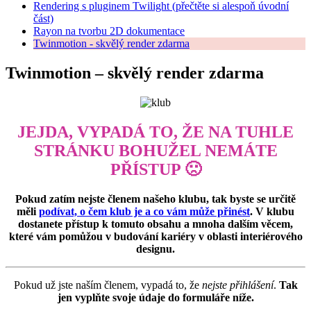
Rendering s pluginem Twilight (přečtěte si alespoň úvodní
část)
Rayon na tvorbu 2D dokumentace
Twinmotion - skvělý render zdarma
Twinmotion – skvělý render zdarma
JEJDA, VYPADÁ TO, ŽE NA TUHLE
STRÁNKU BOHUŽEL NEMÁTE
PŘÍSTUP 🙁
Pokud zatím nejste členem našeho klubu, tak byste se určitě
měli
podívat, o čem klub je a co vám může přinést
. V klubu
dostanete přístup k tomuto obsahu a mnoha dalším věcem,
které vám pomůžou v budování kariéry v oblasti interiérového
designu.
Pokud už jste naším členem, vypadá to, že
nejste přihlášení
.
Tak
jen vyplňte svoje údaje do formuláře níže.