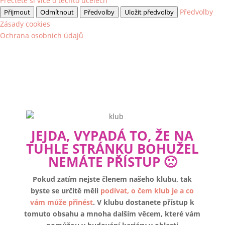
Přečtěte si více o těchto účelech
Předvolby
Přijmout
Odmítnout
Předvolby
Uložit předvolby
Zásady cookies
Ochrana osobních údajů
JEJDA, VYPADÁ TO, ŽE NA
TUHLE STRÁNKU BOHUŽEL
NEMÁTE PŘÍSTUP 🙁
Pokud zatím nejste členem našeho klubu, tak
byste se určitě měli
podívat, o čem klub je a co
vám může přinést
. V klubu dostanete přístup k
tomuto obsahu a mnoha dalším věcem, které vám