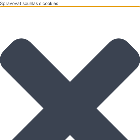
Spravovat souhlas s cookies
5.
Barvy
Obsah
kurzu
Ke
stažení