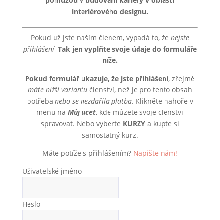
pomůžou v budování kariéry v oblasti
interiérového designu.
Pokud už jste naším členem, vypadá to, že
nejste
přihlášení
.
Tak jen vyplňte svoje údaje do formuláře
níže.
Pokud formulář ukazuje, že jste přihlášení
, zřejmě
máte nižší variantu
členství, než je pro tento obsah
potřeba
nebo se nezdařila platba
. Klikněte nahoře v
menu na
Můj účet
, kde můžete svoje členství
spravovat. Nebo vyberte
KURZY
a kupte si
samostatný kurz.
Máte potíže s přihlášením?
Napište nám!
Uživatelské jméno
Heslo