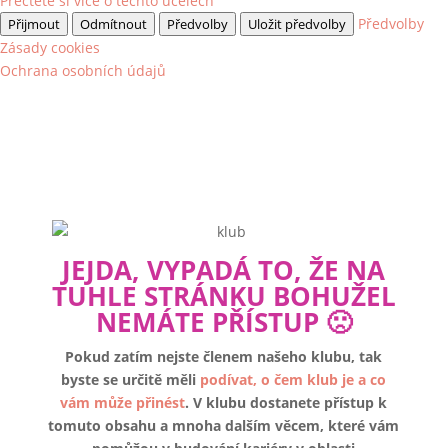
Přečtěte si více o těchto účelech
Předvolby
Přijmout
Odmítnout
Předvolby
Uložit předvolby
Zásady cookies
Ochrana osobních údajů
JEJDA, VYPADÁ TO, ŽE NA
TUHLE STRÁNKU BOHUŽEL
NEMÁTE PŘÍSTUP 🙁
Pokud zatím nejste členem našeho klubu, tak
byste se určitě měli
podívat, o čem klub je a co
vám může přinést
. V klubu dostanete přístup k
tomuto obsahu a mnoha dalším věcem, které vám