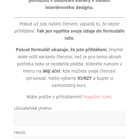
pomůžou v budování kariéry v oblasti
interiérového designu.
Pokud už jste naším členem, vypadá to, že
nejste
přihlášení
.
Tak jen vyplňte svoje údaje do formuláře
níže.
Pokud formulář ukazuje, že jste přihlášení
, zřejmě
máte nižší variantu
členství, než je pro tento obsah
potřeba
nebo se nezdařila platba
. Klikněte nahoře v
menu na
Můj účet
, kde můžete svoje členství
spravovat. Nebo vyberte
KURZY
a kupte si
samostatný kurz.
Máte potíže s přihlášením?
Napište nám!
Uživatelské jméno
Heslo