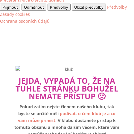
Přečtěte si více o těchto účelech
Předvolby
Přijmout
Odmítnout
Předvolby
Uložit předvolby
Zásady cookies
Ochrana osobních údajů
JEJDA, VYPADÁ TO, ŽE NA
TUHLE STRÁNKU BOHUŽEL
NEMÁTE PŘÍSTUP 🙁
Pokud zatím nejste členem našeho klubu, tak
byste se určitě měli
podívat, o čem klub je a co
vám může přinést
. V klubu dostanete přístup k
tomuto obsahu a mnoha dalším věcem, které vám