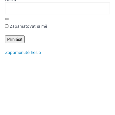
Závěrečný
test
Test -
rendering
Zapamatovat si mě
Zapomenuté heslo