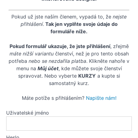
(SKP)
Nastavení
Pokud už jste naším členem, vypadá to, že
nejste
pozadí a
přihlášení
.
Tak jen vyplňte svoje údaje do
vytvoření
vnitřního
formuláře níže.
osvětlení
Materiály:
Pokud formulář ukazuje, že jste přihlášení
, zřejmě
Příklad
máte nižší variantu
členství, než je pro tento obsah
tvorby
potřeba
nebo se nezdařila platba
. Klikněte nahoře v
zrcadla
menu na
Můj účet
, kde můžete svoje členství
Další
spravovat. Nebo vyberte
KURZY
a kupte si
materiály
samostatný kurz.
Materiály:
Příklad
betonové
Máte potíže s přihlášením?
Napište nám!
stěrky
Finální
Uživatelské jméno
render
Heslo