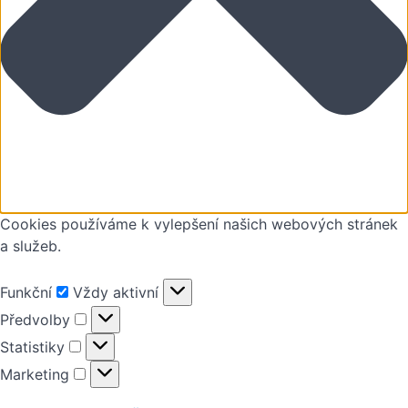
nevýhody
renderingu,
na co si dát
pozor
Plugin
Twilight
pro
Sketchup
Specifikace
Cookies používáme k vylepšení našich webových stránek
pluginu
a služeb.
Twilight
Rozdíl
Funkční
Funkční
Vždy aktivní
mezi
hobby a
Předvolby
Předvolby
placenou
Statistiky
verzí
Statistiky
Marketing
Marketing
Požadavky
na
počítačové