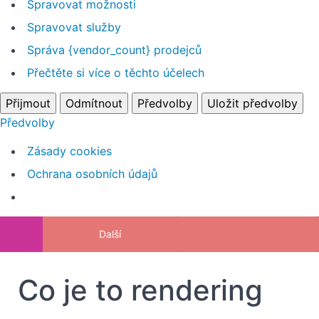
Spravovat možnosti
vybavení
(hardware)
Spravovat služby
Tipy na
Správa {vendor_count} prodejců
organizaci
vašeho
Přečtěte si více o těchto účelech
modelu ve
Sketchupu
Přijmout
Odmítnout
Předvolby
Uložit předvolby
Pracovní
Předvolby
sešit ke
stažení
Zásady cookies
(PDF)
Ochrana osobních údajů
Práce
s
Return to kurz: Tvorba fotorealistických vizual
Další
pluginem
Instalace
pluginu
Co je to rendering
Nastavení
pracovní