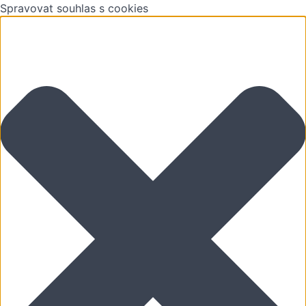
Spravovat souhlas s cookies
Tvorba
fotorealistických
vizualizací s
pluginem
Twilight
Úvod
do
renderingu
Co je to
rendering
Druhy
renderovacích
programů
Výhody a