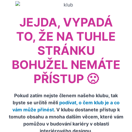
lišty ve
Sketchupu
Rendering
JEJDA, VYPADÁ
a jeho
možnosti
TO, ŽE NA TUHLE
Pozadí
Světla
STRÁNKU
Materiály
BOHUŽEL NEMÁTE
PŘÍSTUP 🙁
Vlastní
rendering
-
Pokud zatím nejste členem našeho klubu, tak
konkrétní
byste se určitě měli
podívat, o čem klub je a co
příklad
vám může přinést
. V klubu dostanete přístup k
tomuto obsahu a mnoha dalším věcem, které vám
Cvičný
interiér
pomůžou v budování kariéry v oblasti
ke
interiérového designu.
stažení