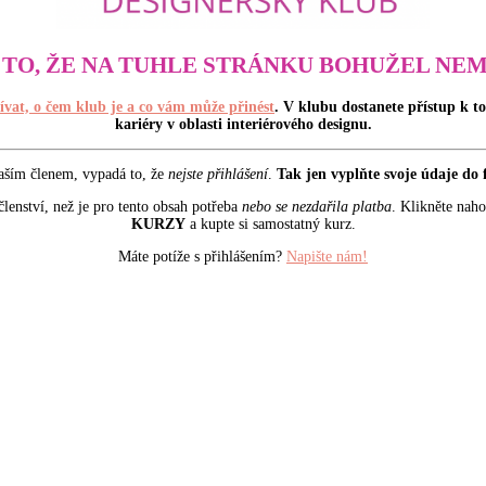
 TO, ŽE NA TUHLE STRÁNKU BOHUŽEL NEM
ívat, o čem klub je a co vám může přinést
. V klubu dostanete přístup k
kariéry v oblasti interiérového designu.
aším členem, vypadá to, že
nejste přihlášení
.
Tak jen vyplňte svoje údaje do 
lenství, než je pro tento obsah potřeba
nebo se nezdařila platba
. Klikněte nah
KURZY
a kupte si samostatný kurz.
Máte potíže s přihlášením?
Napište nám!