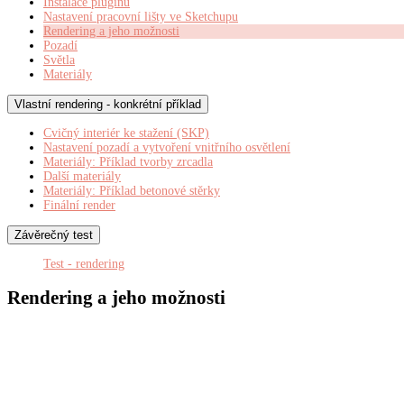
Instalace pluginu
Nastavení pracovní lišty ve Sketchupu
Rendering a jeho možnosti
Pozadí
Světla
Materiály
Vlastní rendering - konkrétní příklad
Cvičný interiér ke stažení (SKP)
Nastavení pozadí a vytvoření vnitřního osvětlení
Materiály: Příklad tvorby zrcadla
Další materiály
Materiály: Příklad betonové stěrky
Finální render
Závěrečný test
Test - rendering
Rendering a jeho možnosti