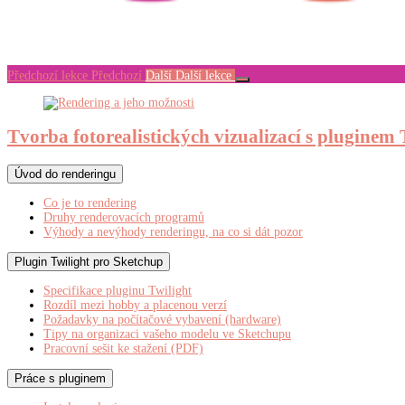
Předchozí lekce
Předchozí
Další
Další lekce
Tvorba fotorealistických vizualizací s pluginem 
Úvod do renderingu
Co je to rendering
Druhy renderovacích programů
Výhody a nevýhody renderingu, na co si dát pozor
Plugin Twilight pro Sketchup
Specifikace pluginu Twilight
Rozdíl mezi hobby a placenou verzí
Požadavky na počítačové vybavení (hardware)
Tipy na organizaci vašeho modelu ve Sketchupu
Pracovní sešit ke stažení (PDF)
Práce s pluginem