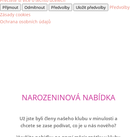
Přečtěte si více o těchto účelech
Předvolby
Přijmout
Odmítnout
Předvolby
Uložit předvolby
Zásady cookies
Ochrana osobních údajů
NAROZENINOVÁ NABÍDKA
Už jste byli členy našeho klubu v minulosti a
chcete se zase podívat, co je u nás nového?
Využijte nabídku na první měsíc zpátky v klubu