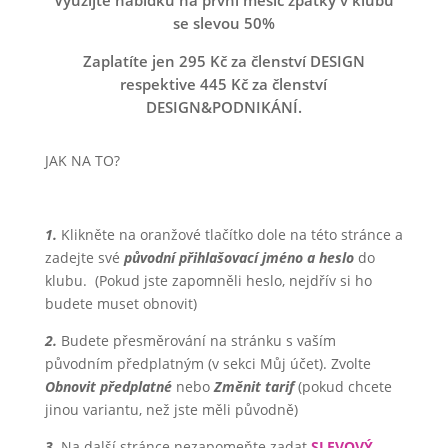
se slevou 50%
Zaplatíte jen 295 Kč za členství DESIGN
respektive 445 Kč za členství
DESIGN&PODNIKÁNÍ.
JAK NA TO?
1.
Klikněte na oranžové tlačítko dole na této stránce a
zadejte své
původní přihlašovací jméno a heslo
do
klubu. (Pokud jste zapomněli heslo, nejdřív si ho
budete muset obnovit)
2.
Budete přesměrování na stránku s vaším
původním předplatným (v sekci Můj účet). Zvolte
Obnovit předplatné
nebo
Změnit tarif
(pokud chcete
jinou variantu, než jste měli původně)
3.
Na další stránce nezapomeňte zadat
SLEVOVÝ