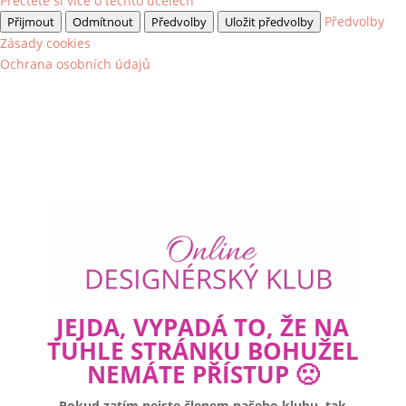
Přečtěte si více o těchto účelech
Předvolby
Přijmout
Odmítnout
Předvolby
Uložit předvolby
Zásady cookies
Ochrana osobních údajů
JEJDA, VYPADÁ TO, ŽE NA
TUHLE STRÁNKU BOHUŽEL
NEMÁTE PŘÍSTUP 🙁
Pokud zatím nejste členem našeho klubu, tak