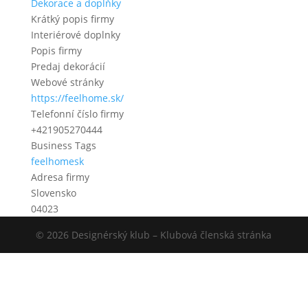
Dekorace a doplňky
Krátký popis firmy
Interiérové doplnky
Popis firmy
Predaj dekorácií
Webové stránky
https://feelhome.sk/
Telefonní číslo firmy
+421905270444
Business Tags
feelhomesk
Adresa firmy
Slovensko
04023
© 2026 Designérský klub – Klubová členská stránka