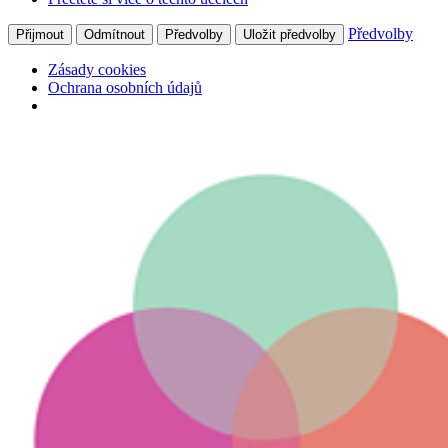
Předvolby
Přijmout
Odmítnout
Předvolby
Uložit předvolby
Zásady cookies
Ochrana osobních údajů
Return
to
kurz:
Navrhování
kuchyní