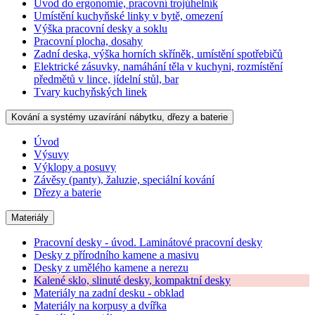
Úvod do ergonomie, pracovní trojúhelník
Umístění kuchyňské linky v bytě, omezení
Výška pracovní desky a soklu
Pracovní plocha, dosahy
Zadní deska, výška horních skříněk, umístění spotřebičů
Elektrické zásuvky, namáhání těla v kuchyni, rozmístění
předmětů v lince, jídelní stůl, bar
Tvary kuchyňských linek
Kování a systémy uzavírání nábytku, dřezy a baterie
Úvod
Výsuvy
Výklopy a posuvy
Závěsy (panty), žaluzie, speciální kování
Dřezy a baterie
Materiály
Pracovní desky - úvod. Laminátové pracovní desky
Desky z přírodního kamene a masivu
Desky z umělého kamene a nerezu
Kalené sklo, slinuté desky, kompaktní desky
Materiály na zadní desku - obklad
Materiály na korpusy a dvířka