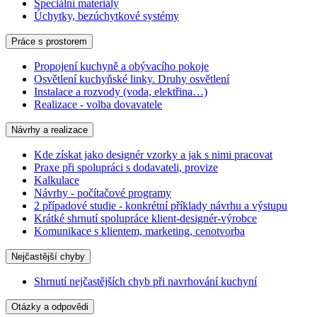
Speciální materiály
Úchytky, bezúchytkové systémy
Práce s prostorem
Propojení kuchyně a obývacího pokoje
Osvětlení kuchyňské linky. Druhy osvětlení
Instalace a rozvody (voda, elektřina…)
Realizace - volba dovavatele
Návrhy a realizace
Kde získat jako designér vzorky a jak s nimi pracovat
Praxe při spolupráci s dodavateli, provize
Kalkulace
Návrhy - počítačové programy
2 případové studie - konkrétní příklady návrhu a výstupu
Krátké shrnutí spolupráce klient-designér-výrobce
Komunikace s klientem, marketing, cenotvorba
Nejčastější chyby
Shrnutí nejčastějších chyb při navrhování kuchyní
Otázky a odpovědi