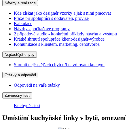
Návrhy a realizace
Kde získat jako designér vzorky a jak s nimi pracovat
Praxe při spolupráci s dodavateli, provize
Kalkulace
Návrhy - počítačové programy
2 případové studie - konkrétní příklady návrhu a výstupu
Krátké shrnutí spolupráce klient-designér-výrobce
Komunikace s klientem, marketing, cenotvorba
Nejčastější chyby
Shrnutí nejčastějších chyb při navrhování kuchyní
Otázky a odpovědi
Odpovědi na vaše otázky
Závěrečný test
Kuchyně - test
Umístění kuchyňské linky v bytě, omezení