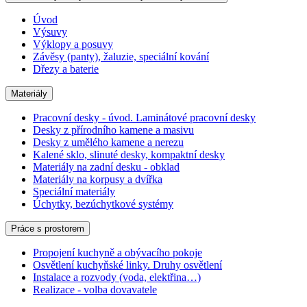
Úvod
Výsuvy
Výklopy a posuvy
Závěsy (panty), žaluzie, speciální kování
Dřezy a baterie
Materiály
Pracovní desky - úvod. Laminátové pracovní desky
Desky z přírodního kamene a masivu
Desky z umělého kamene a nerezu
Kalené sklo, slinuté desky, kompaktní desky
Materiály na zadní desku - obklad
Materiály na korpusy a dvířka
Speciální materiály
Úchytky, bezúchytkové systémy
Práce s prostorem
Propojení kuchyně a obývacího pokoje
Osvětlení kuchyňské linky. Druhy osvětlení
Instalace a rozvody (voda, elektřina…)
Realizace - volba dovavatele