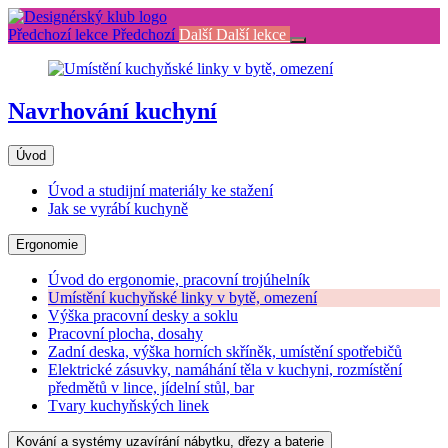
Return
to
Předchozí lekce
Předchozí
Další
Další lekce
kurz:
Navrhování
kuchyní
Navrhování kuchyní
Úvod
Úvod a studijní materiály ke stažení
Jak se vyrábí kuchyně
Ergonomie
Úvod do ergonomie, pracovní trojúhelník
Umístění kuchyňské linky v bytě, omezení
Výška pracovní desky a soklu
Pracovní plocha, dosahy
Zadní deska, výška horních skříněk, umístění spotřebičů
Elektrické zásuvky, namáhání těla v kuchyni, rozmístění
předmětů v lince, jídelní stůl, bar
Tvary kuchyňských linek
Kování a systémy uzavírání nábytku, dřezy a baterie