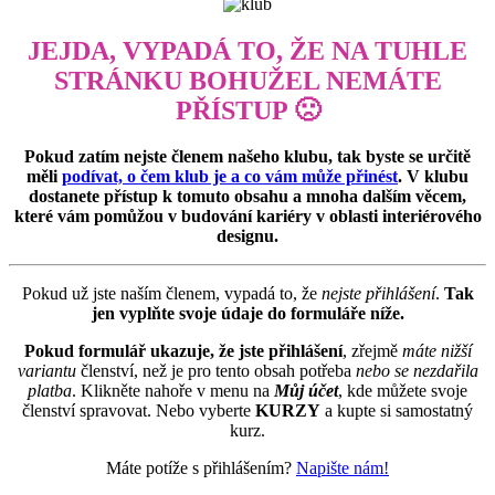
JEJDA, VYPADÁ TO, ŽE NA TUHLE
STRÁNKU BOHUŽEL NEMÁTE
PŘÍSTUP 🙁
Pokud zatím nejste členem našeho klubu, tak byste se určitě
měli
podívat, o čem klub je a co vám může přinést
. V klubu
dostanete přístup k tomuto obsahu a mnoha dalším věcem,
které vám pomůžou v budování kariéry v oblasti interiérového
designu.
Pokud už jste naším členem, vypadá to, že
nejste přihlášení
.
Tak
jen vyplňte svoje údaje do formuláře níže.
Pokud formulář ukazuje, že jste přihlášení
, zřejmě
máte nižší
variantu
členství, než je pro tento obsah potřeba
nebo se nezdařila
platba
. Klikněte nahoře v menu na
Můj účet
, kde můžete svoje
členství spravovat. Nebo vyberte
KURZY
a kupte si samostatný
kurz.
Máte potíže s přihlášením?
Napište nám!