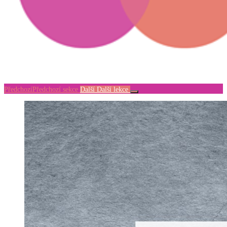
Předchozí
Předchozí sekce
Další
Další lekce