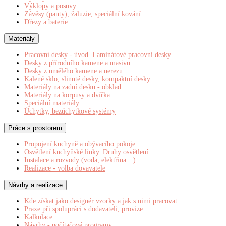
Výklopy a posuvy
Závěsy (panty), žaluzie, speciální kování
Dřezy a baterie
Materiály
Pracovní desky - úvod. Laminátové pracovní desky
Desky z přírodního kamene a masivu
Desky z umělého kamene a nerezu
Kalené sklo, slinuté desky, kompaktní desky
Materiály na zadní desku - obklad
Materiály na korpusy a dvířka
Speciální materiály
Úchytky, bezúchytkové systémy
Práce s prostorem
Propojení kuchyně a obývacího pokoje
Osvětlení kuchyňské linky. Druhy osvětlení
Instalace a rozvody (voda, elektřina…)
Realizace - volba dovavatele
Návrhy a realizace
Kde získat jako designér vzorky a jak s nimi pracovat
Praxe při spolupráci s dodavateli, provize
Kalkulace
Návrhy - počítačové programy