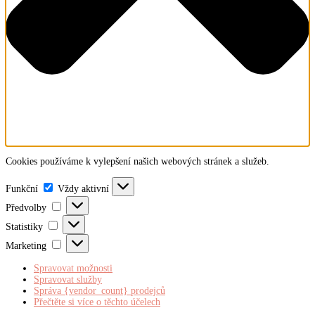
Cookies používáme k vylepšení našich webových stránek a služeb.
Funkční
Funkční
Vždy aktivní
Předvolby
Předvolby
Statistiky
Statistiky
Marketing
Marketing
Spravovat možnosti
Spravovat služby
Správa {vendor_count} prodejců
Přečtěte si více o těchto účelech