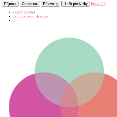
Přijmout
Odmítnout
Předvolby
Uložit předvolby
Předvolby
Zásady cookies
Ochrana osobních údajů
Return
to
kurz:
Navrhování
kuchyní