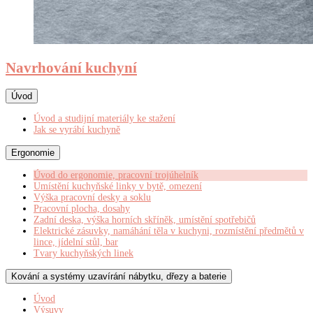
Navrhování kuchyní
Úvod
Úvod a studijní materiály ke stažení
Jak se vyrábí kuchyně
Ergonomie
Úvod do ergonomie, pracovní trojúhelník
Umístění kuchyňské linky v bytě, omezení
Výška pracovní desky a soklu
Pracovní plocha, dosahy
Zadní deska, výška horních skříněk, umístění spotřebičů
Elektrické zásuvky, namáhání těla v kuchyni, rozmístění předmětů v
lince, jídelní stůl, bar
Tvary kuchyňských linek
Kování a systémy uzavírání nábytku, dřezy a baterie
Úvod
Výsuvy