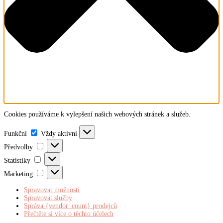
Cookies používáme k vylepšení našich webových stránek a služeb.
Funkční
Funkční
Vždy aktivní
Předvolby
Předvolby
Statistiky
Statistiky
Marketing
Marketing
Spravovat možnosti
Spravovat služby
Správa {vendor_count} prodejců
Přečtěte si více o těchto účelech