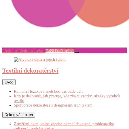
Předchozí
Předchozí sekce
Další
Další sekce
Textilní dekoratérství
Úvod
Romana Hozáková aneb kdo vás bude učit
Kdo je dekoratér, jak pracuje, kde získat vzorky, ukázky výrobců
textilu
Spolupráce dekoratéra s designérem/architektem
Dekorování oken
Zaměření oken, volba vhodné okenní dekorace, problematika
radiátorů, optické efekty