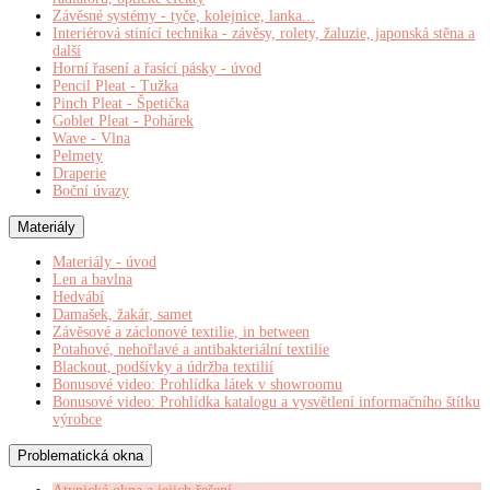
Závěsné systémy - tyče, kolejnice, lanka...
Interiérová stínící technika - závěsy, rolety, žaluzie, japonská stěna a
další
Horní řasení a řasící pásky - úvod
Pencil Pleat - Tužka
Pinch Pleat - Špetička
Goblet Pleat - Pohárek
Wave - Vlna
Pelmety
Draperie
Boční úvazy
Materiály
Materiály - úvod
Len a bavlna
Hedvábí
Damašek, žakár, samet
Závěsové a záclonové textilie, in between
Potahové, nehořlavé a antibakteriální textilie
Blackout, podšívky a údržba textilií
Bonusové video: Prohlídka látek v showroomu
Bonusové video: Prohlídka katalogu a vysvětlení informačního štítku
výrobce
Problematická okna