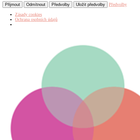
Přijmout
Odmítnout
Předvolby
Uložit předvolby
Předvolby
Zásady cookies
Ochrana osobních údajů
Return
to
kurz:
Textilní
dekoratérství