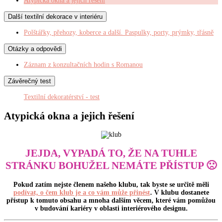
Atypická okna a jejich řešení
Další textilní dekorace v interiéru
Polštářky, přehozy, koberce a další. Paspulky, porty, prýmky, třásně
Otázky a odpovědi
Záznam z konzultačních hodin s Romanou
Závěrečný test
Textilní dekoratérství - test
Atypická okna a jejich řešení
JEJDA, VYPADÁ TO, ŽE NA TUHLE
STRÁNKU BOHUŽEL NEMÁTE PŘÍSTUP 🙁
Pokud zatím nejste členem našeho klubu, tak byste se určitě měli
podívat, o čem klub je a co vám může přinést
. V klubu dostanete
přístup k tomuto obsahu a mnoha dalším věcem, které vám pomůžou
v budování kariéry v oblasti interiérového designu.