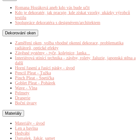
Romana Hozáková aneb kdo vás bude učit
Kdo je dekoratér, jak pracuje, kde získat vzorky, ukázky výrobců
textilu
Spolupráce dekoratéra s designérem/architektem
Dekorování oken
Zaměření oken, volba vhodné okenní dekorace, problematika
radiátorů, optické efekty
Závěsné systémy - tyče, kolejnice, lanka...
Interiérová stínící technika - závěsy, rolety, žaluzie, japonská stěna a
další
Horní řasení a řasící pásky - úvod
Pencil Pleat - Tužka
Pinch Pleat - Špetička
Goblet Pleat - Pohárek
Wave - Vlna
Pelmety
Draperie
Boční úvazy
Materiály
Materiály - úvod
Len a bavlna
Hedvábí
Damašek, žakár, samet