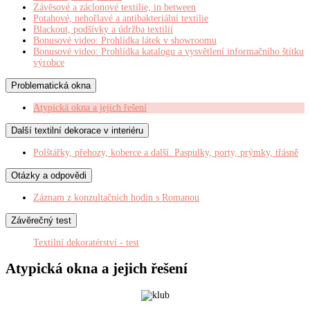
Závěsové a záclonové textilie, in between
Potahové, nehořlavé a antibakteriální textilie
Blackout, podšívky a údržba textilií
Bonusové video: Prohlídka látek v showroomu
Bonusové video: Prohlídka katalogu a vysvětlení informačního štítku
výrobce
Problematická okna
Atypická okna a jejich řešení
Další textilní dekorace v interiéru
Polštářky, přehozy, koberce a další. Paspulky, porty, prýmky, třásně
Otázky a odpovědi
Záznam z konzultačních hodin s Romanou
Závěrečný test
Textilní dekoratérství - test
Atypická okna a jejich řešení