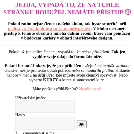
JEJDA, VYPADÁ TO, ŽE NA TUHLE
STRÁNKU BOHUŽEL NEMÁTE PŘÍSTUP 🙁
Pokud zatím nejste členem našeho klubu, tak byste se určitě měli
podívat, o čem klub je a co vám může přinést
. V klubu dostanete
přístup k tomuto obsahu a mnoha dalším věcem, které vám pomůžou
v budování kariéry v oblasti interiérového designu.
Pokud už jste naším členem, vypadá to, že
nejste přihlášení
.
Tak jen
vyplňte svoje údaje do formuláře níže.
Pokud formulář ukazuje, že jste přihlášení
, zřejmě
máte nižší variantu
členství, než je pro tento obsah potřeba
nebo se nezdařila platba
. Klikněte
nahoře v menu na
Můj účet
, kde můžete svoje členství spravovat. Nebo
vyberte
KURZY
a kupte si samostatný kurz.
Máte potíže s přihlášením?
Napište nám!
Uživatelské jméno
Heslo
Zapamatovat si mě