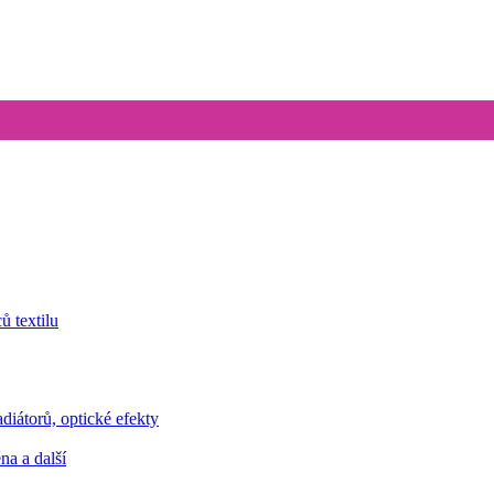
ů textilu
iátorů, optické efekty
ěna a další