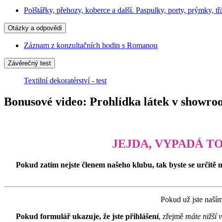
Polštářky, přehozy, koberce a další. Paspulky, porty, prýmky, tř
Otázky a odpovědi
Záznam z konzultačních hodin s Romanou
Závěrečný test
Textilní dekoratérství - test
Bonusové video: Prohlídka látek v showr
JEJDA, VYPADÁ T
Pokud zatím nejste členem našeho klubu, tak byste se určitě 
Pokud už jste naší
Pokud formulář ukazuje, že jste přihlášení
, zřejmě
máte nižší 