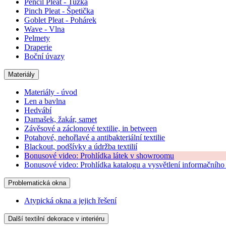
Pencil Pleat - Tužka
Pinch Pleat - Špetička
Goblet Pleat - Pohárek
Wave - Vlna
Pelmety
Draperie
Boční úvazy
Materiály
Materiály - úvod
Len a bavlna
Hedvábí
Damašek, žakár, samet
Závěsové a záclonové textilie, in between
Potahové, nehořlavé a antibakteriální textilie
Blackout, podšívky a údržba textilií
Bonusové video: Prohlídka látek v showroomu
Bonusové video: Prohlídka katalogu a vysvětlení informačního 
Problematická okna
Atypická okna a jejich řešení
Další textilní dekorace v interiéru