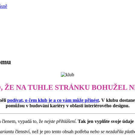
ásně
oomu
O, ŽE NA TUHLE STRÁNKU BOHUŽEL N
měli
podívat, o čem klub je a co vám může přinést
. V klubu dostan
pomůžou v budování kariéry v oblasti interiérového designu.
m členem, vypadá to, že
nejste přihlášení
.
Tak jen vyplňte svoje údaje 
variantu
členství, než je pro tento obsah potřeba
nebo se nezdařila platb