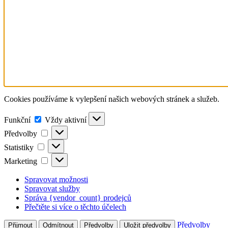
Cookies používáme k vylepšení našich webových stránek a služeb.
Funkční
Funkční
Vždy aktivní
Předvolby
Předvolby
Statistiky
Statistiky
Marketing
Marketing
Spravovat možnosti
Spravovat služby
Správa {vendor_count} prodejců
Přečtěte si více o těchto účelech
Předvolby
Přijmout
Odmítnout
Předvolby
Uložit předvolby