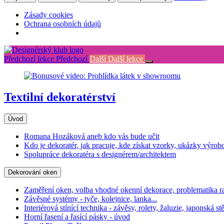
Zásady cookies
Ochrana osobních údajů
Return
to
Předchozí lekce
Předchozí
Další
Další lekce
kurz:
Textilní
dekoratérství
Textilní dekoratérství
Úvod
Romana Hozáková aneb kdo vás bude učit
Kdo je dekoratér, jak pracuje, kde získat vzorky, ukázky výrobc
Spolupráce dekoratéra s designérem/architektem
Dekorování oken
Zaměření oken, volba vhodné okenní dekorace, problematika rad
Závěsné systémy - tyče, kolejnice, lanka...
Interiérová stínící technika - závěsy, rolety, žaluzie, japonská st
Horní řasení a řasící pásky - úvod