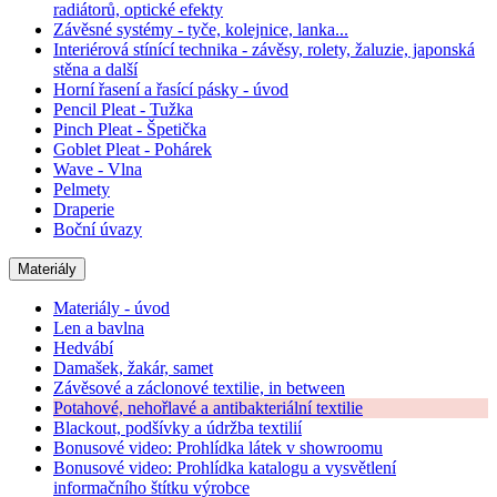
radiátorů, optické efekty
Závěsné systémy - tyče, kolejnice, lanka...
Interiérová stínící technika - závěsy, rolety, žaluzie, japonská
stěna a další
Horní řasení a řasící pásky - úvod
Pencil Pleat - Tužka
Pinch Pleat - Špetička
Goblet Pleat - Pohárek
Wave - Vlna
Pelmety
Draperie
Boční úvazy
Materiály
Materiály - úvod
Len a bavlna
Hedvábí
Damašek, žakár, samet
Závěsové a záclonové textilie, in between
Potahové, nehořlavé a antibakteriální textilie
Blackout, podšívky a údržba textilií
Bonusové video: Prohlídka látek v showroomu
Bonusové video: Prohlídka katalogu a vysvětlení
informačního štítku výrobce