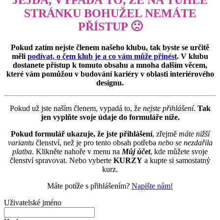
STRÁNKU BOHUŽEL NEMÁTE
PŘÍSTUP 🙁
Pokud zatím nejste členem našeho klubu, tak byste se určitě
měli
podívat, o čem klub je a co vám může přinést
. V klubu
dostanete přístup k tomuto obsahu a mnoha dalším věcem,
které vám pomůžou v budování kariéry v oblasti interiérového
designu.
Pokud už jste naším členem, vypadá to, že
nejste přihlášení
.
Tak
jen vyplňte svoje údaje do formuláře níže.
Pokud formulář ukazuje, že jste přihlášení
, zřejmě
máte nižší
variantu
členství, než je pro tento obsah potřeba
nebo se nezdařila
platba
. Klikněte nahoře v menu na
Můj účet
, kde můžete svoje
členství spravovat. Nebo vyberte
KURZY
a kupte si samostatný
kurz.
Máte potíže s přihlášením?
Napište nám!
Uživatelské jméno