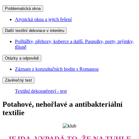
Problematická okna
Atypická okna a jejich řešení
Další textilní dekorace v interiéru
Polštářky, přehozy, koberce a další. Paspulky, porty, prýmky,
třásně
Otázky a odpovědi
Záznam z konzultačních hodin s Romanou
Závěrečný test
Textilní dekoratérství - test
Potahové, nehořlavé a antibakteriální
textilie
JEJDA, VYPADÁ TO, ŽE NA TUHLE