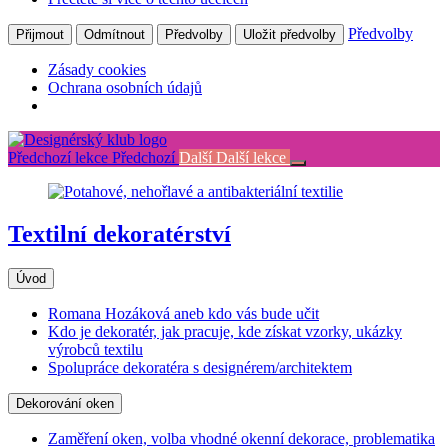
Předvolby
Přijmout
Odmítnout
Předvolby
Uložit předvolby
Zásady cookies
Ochrana osobních údajů
Return
to
Předchozí lekce
Předchozí
Další
Další lekce
kurz:
Textilní
dekoratérství
Textilní dekoratérství
Úvod
Romana Hozáková aneb kdo vás bude učit
Kdo je dekoratér, jak pracuje, kde získat vzorky, ukázky
výrobců textilu
Spolupráce dekoratéra s designérem/architektem
Dekorování oken
Zaměření oken, volba vhodné okenní dekorace, problematika