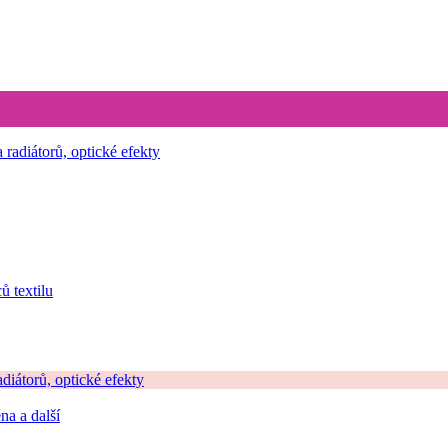
ů textilu
iátorů, optické efekty
ěna a další