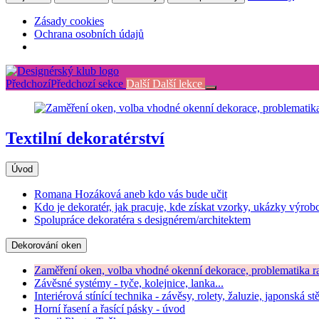
Zásady cookies
Ochrana osobních údajů
Return
to
Předchozí
Předchozí sekce
Další
Další lekce
kurz:
Textilní
dekoratérství
Textilní dekoratérství
Úvod
Romana Hozáková aneb kdo vás bude učit
Kdo je dekoratér, jak pracuje, kde získat vzorky, ukázky výrobc
Spolupráce dekoratéra s designérem/architektem
Dekorování oken
Zaměření oken, volba vhodné okenní dekorace, problematika rad
Závěsné systémy - tyče, kolejnice, lanka...
Interiérová stínící technika - závěsy, rolety, žaluzie, japonská st
Horní řasení a řasící pásky - úvod