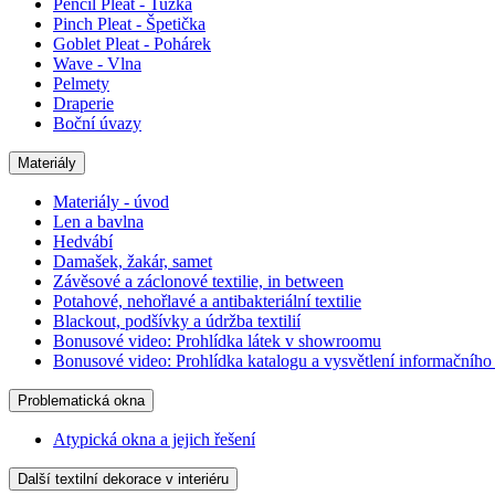
Pencil Pleat - Tužka
Pinch Pleat - Špetička
Goblet Pleat - Pohárek
Wave - Vlna
Pelmety
Draperie
Boční úvazy
Materiály
Materiály - úvod
Len a bavlna
Hedvábí
Damašek, žakár, samet
Závěsové a záclonové textilie, in between
Potahové, nehořlavé a antibakteriální textilie
Blackout, podšívky a údržba textilií
Bonusové video: Prohlídka látek v showroomu
Bonusové video: Prohlídka katalogu a vysvětlení informačního 
Problematická okna
Atypická okna a jejich řešení
Další textilní dekorace v interiéru