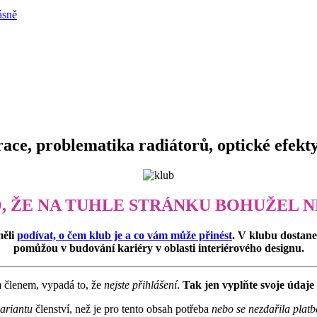
ásně
ace, problematika radiátorů, optické efekt
O, ŽE NA TUHLE STRÁNKU BOHUŽEL N
měli
podívat, o čem klub je a co vám může přinést
. V klubu dostan
pomůžou v budování kariéry v oblasti interiérového designu.
m členem, vypadá to, že
nejste přihlášení
.
Tak jen vyplňte svoje údaje 
variantu
členství, než je pro tento obsah potřeba
nebo se nezdařila platb