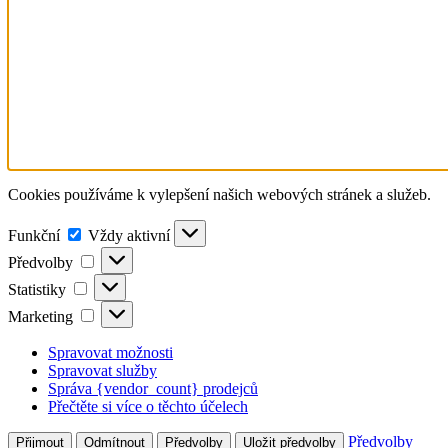
Cookies používáme k vylepšení našich webových stránek a služeb.
Funkční
Funkční
Vždy aktivní
Předvolby
Předvolby
Statistiky
Statistiky
Marketing
Marketing
Spravovat možnosti
Spravovat služby
Správa {vendor_count} prodejců
Přečtěte si více o těchto účelech
Předvolby
Přijmout
Odmítnout
Předvolby
Uložit předvolby