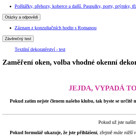
Polštářky, přehozy, koberce a další. Paspulky, porty, prýmky, tř
Otázky a odpovědi
Záznam z konzultačních hodin s Romanou
Závěrečný test
Textilní dekoratérství - test
Zaměření oken, volba vhodné okenní dekor
JEJDA, VYPADÁ T
Pokud zatím nejste členem našeho klubu, tak byste se určitě 
Pokud už jste naší
Pokud formulář ukazuje, že jste přihlášení
, zřejmě
máte nižší 